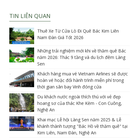
TIN LIÊN QUAN
Thuê Xe Từ Cửa Lò Đi Quê Bác Kim Liên
Nam Đàn Giá Tốt 2026
Những trải nghiệm mới khi về thăm quê Bác
năm 2026: Thác 9 tầng và du lịch đêm Làng
Sen
Khách hàng mua vé Vietnam Airlines sẽ được
hoàn vé hoặc đổi hành trình miễn phí trong
thời gian sân bay Vinh đóng cửa
Du khách nước ngoài thích thú với vẻ đẹp
hoang sơ của thác Khe Kèm - Con Cuông,
Nghệ An
Khai mạc Lễ hội Làng Sen năm 2025 & Lễ
khánh thành tượng "Bác Hồ về thăm quê" tại
Kim Liên, Nam Đàn, Nghệ An