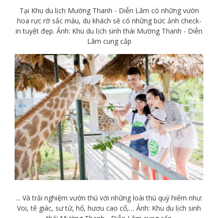
Tại Khu du lịch Mường Thanh - Diễn Lâm có những vườn
hoa rực rỡ sắc màu, du khách sẽ có những bức ảnh check-
in tuyệt đẹp. Ảnh: Khu du lịch sinh thái Mường Thanh - Diễn
Lâm cung cấp
... Và trải nghiệm vườn thú với những loài thú quý hiếm như:
Voi, tê giác, sư tử, hổ, hươu cao cổ,… Ảnh: Khu du lịch sinh