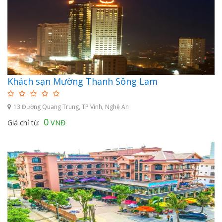
Khách sạn Mường Thanh Sông Lam
13 Đường Quang Trung, TP Vinh, Nghệ An
0
Giá chỉ từ:
VNĐ