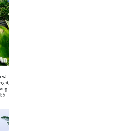
h và
ngơi,
dạng
 bồ