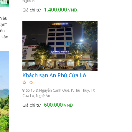
Nghệ An
1.400.000
Giá chỉ từ:
VNĐ
hiều
cạn”
iên
, sắn
Khách sạn An Phú Cửa Lò
Số 15 Đ.Nguyễn Cảnh Quế, P.Thu Thuỷ, TX
Cửa Lò, Nghệ An
600.000
Giá chỉ từ:
VNĐ