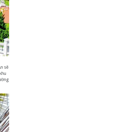
An sẽ
 khu
Mường