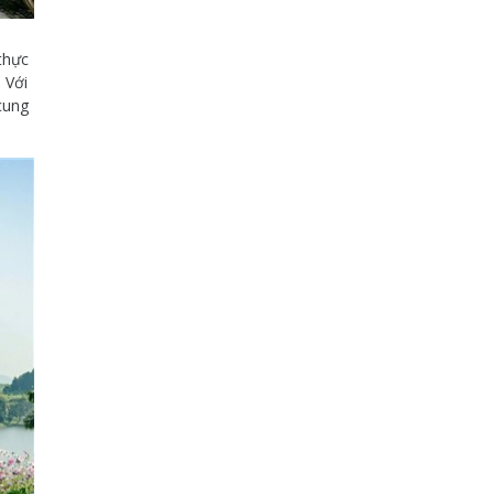
thực
 Với
cung