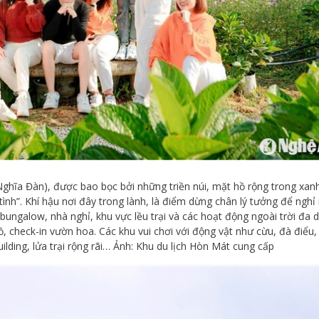
Nghĩa Đàn), được bao bọc bởi những triền núi, mặt hồ rộng trong xan
tình”. Khí hậu nơi đây trong lành, là điểm dừng chân lý tưởng để nghỉ 
ungalow, nhà nghỉ, khu vực lều trại và các hoạt động ngoài trời đa 
, check-in vườn hoa. Các khu vui chơi với động vật như cừu, đà điểu,
ilding, lửa trại rộng rãi… Ảnh: Khu du lịch Hòn Mát cung cấp