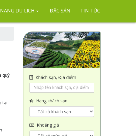
NANG DU LỊCH
ĐẶC SẢN
TIN TỨC
n quý
Khách sạn, Địa điểm
Hạng khách sạn
 tại
Khoảng giá
n