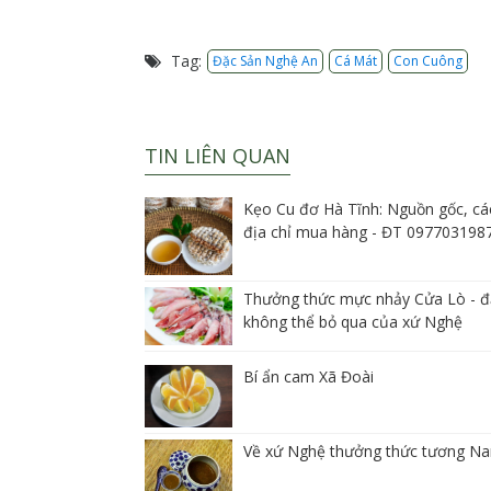
Tag:
Đặc Sản Nghệ An
Cá Mát
Con Cuông
TIN LIÊN QUAN
Kẹo Cu đơ Hà Tĩnh: Nguồn gốc, cá
địa chỉ mua hàng - ĐT 097703198
Thưởng thức mực nhảy Cửa Lò - đ
không thể bỏ qua của xứ Nghệ
Bí ẩn cam Xã Đoài
Về xứ Nghệ thưởng thức tương N