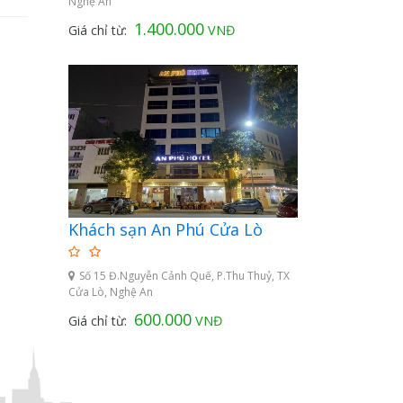
Nghệ An
1.400.000
Giá chỉ từ:
VNĐ
Khách sạn An Phú Cửa Lò
Số 15 Đ.Nguyễn Cảnh Quế, P.Thu Thuỷ, TX
Cửa Lò, Nghệ An
600.000
Giá chỉ từ:
VNĐ