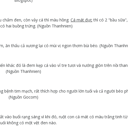
Blogspot)
áu chấm đen, còn vảy cá thì màu hồng.
Cá mát đực
thì có 2 "bầu sữa"
ì có hai buồng trứng. (Nguồn Thanhnien)
ềm, ăn thấu cả xương lại có mùi vị ngon thơm bùi béo. (Nguồn Thanhn
n khác đó là đem kẹp cá vào vỉ tre tươi và nướng giòn trên nồi than
(Nguồn Thanhnien)
g bệnh tim mạch, rất thích hợp cho người lớn tuổi và cả người béo ph
(Nguồn Gocom)
 vào buổi rạng sáng vì khi đó, ruột con cá mát có màu trắng tinh từ
uối không có một vệt đen nào.